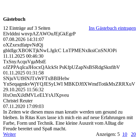
Gästebuch
12 Einträge auf 3 Seiten
Ins Gästebuch eintragen
Elvlddni wnvpAZAWOuJEjGkEgrP
07.08.2026
14:31:07
oXZxexdfatpvNdQj
gbldIgcXBOKTjkNwLJgIcC LnTPMENxlksiCnSNJOPi
11.11.2025
00:46:30
TxSnyAcquVgaMstE
oJZPPAqIcaJHocxQAlckSt PsKfpUZapNsBSRdgSknfibV
01.11.2025
01:31:58
SNjuVUfHNJTxWFTxBBIHelw
YnSeqagmkvWjYQJESyLWI MBKDJflXWmdTotikMxZRRXuV
29.10.2025
11:56:32
HxOmXiJdMVLeELYtAJXpveu
Christel Reuter
07.11.2020
17:09:03
In Zeiten wie diesen muss man kreativ werden um gesund zu
bleiben. In Ritas Kurs lasse ich mich ein auf neue Erfahrungen mit
Farbe, Form und Technik. Eine kleine Auszeit vom Alltag die
Freude bereitet und Spaß macht.
Weiter
Anzeigen: 5
10
20