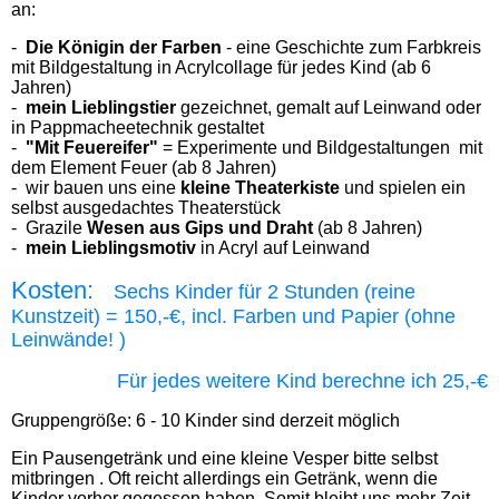
an:
-
Die Königin der Farben
- eine Geschichte zum Farbkreis
mit Bildgestaltung in Acrylcollage für jedes Kind (ab 6
Jahren)
-
mein Lieblingstier
gezeichnet, gemalt auf Leinwand oder
in Pappmacheetechnik gestaltet
-
"Mit Feuereifer"
= Experimente und Bildgestaltungen mit
dem Element
Feuer
(ab 8 Jahren)
- wir bauen uns eine
kleine Theaterkiste
und spielen ein
selbst ausgedachtes Theaterstück
- Grazile
Wesen aus Gips und Draht
(ab 8 Jahren)
-
mein Lieblingsmotiv
in Acryl auf Leinwand
Kosten:
Sechs
Kinder für 2 Stunden (reine
Kunstzeit) = 150,-€, incl. Farben und Papier (ohne
Leinwände! )
Für jedes weitere Kind berechne ich 25,-€
Gruppengröße: 6 - 10 Kinder sind derzeit möglich
Ein Pausengetränk und eine kleine Vesper bitte selbst
mitbringen . Oft reicht allerdings ein Getränk, wenn die
Kinder vorher gegessen haben. Somit bleibt uns mehr Zeit