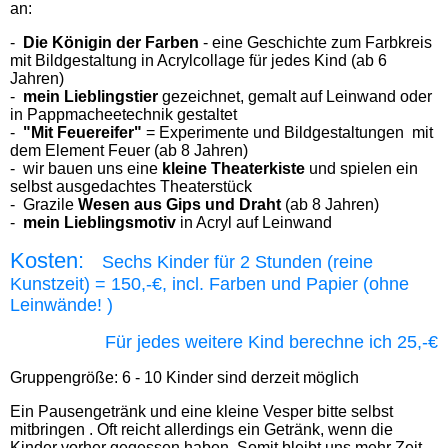
an:
-
Die Königin der Farben
- eine Geschichte zum Farbkreis
mit Bildgestaltung in Acrylcollage für jedes Kind (ab 6
Jahren)
-
mein Lieblingstier
gezeichnet, gemalt auf Leinwand oder
in Pappmacheetechnik gestaltet
-
"Mit Feuereifer"
= Experimente und Bildgestaltungen mit
dem Element
Feuer
(ab 8 Jahren)
- wir bauen uns eine
kleine Theaterkiste
und spielen ein
selbst ausgedachtes Theaterstück
- Grazile
Wesen aus Gips und Draht
(ab 8 Jahren)
-
mein Lieblingsmotiv
in Acryl auf Leinwand
Kosten:
Sechs
Kinder für 2 Stunden (reine
Kunstzeit) = 150,-€, incl. Farben und Papier (ohne
Leinwände! )
Für jedes weitere Kind berechne ich 25,-€
Gruppengröße: 6 - 10 Kinder sind derzeit möglich
Ein Pausengetränk und eine kleine Vesper bitte selbst
mitbringen . Oft reicht allerdings ein Getränk, wenn die
Kinder vorher gegessen haben. Somit bleibt uns mehr Zeit