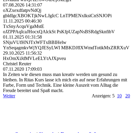
07.08.2026
14:31:07
oXZxexdfatpvNdQj
gbldIgcXBOKTjkNwLJgIcC LnTPMENxlksiCnSNJOPi
11.11.2025
00:46:30
TxSnyAcquVgaMstE
oJZPPAqIcaJHocxQAlckSt PsKfpUZapNsBSRdgSknfibV
01.11.2025
01:31:58
SNjuVUfHNJTxWFTxBBIHelw
YnSeqagmkvWjYQJESyLWI MBKDJflXWmdTotikMxZRRXuV
29.10.2025
11:56:32
HxOmXiJdMVLeELYtAJXpveu
Christel Reuter
07.11.2020
17:09:03
In Zeiten wie diesen muss man kreativ werden um gesund zu
bleiben. In Ritas Kurs lasse ich mich ein auf neue Erfahrungen mit
Farbe, Form und Technik. Eine kleine Auszeit vom Alltag die
Freude bereitet und Spaß macht.
Weiter
Anzeigen: 5
10
20